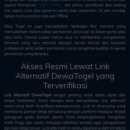
seperti Permainan
Togel Online
, slot online, sportsbook dan betting
live casino. Link situs game ini selalu siap menemani 24 jam nonstop
setiap harinya tanpa ada jam Offline.
Situs Togel ini juga menyediakan berbagai fitur menarik yang
memudahkan dalam setiap permainan para user di dalam game play
situs kami. Namun bukan hanya situs ini memberikan pengalaman
bermain yang seru menarik dengan server terbaik dan layanan
profesional serta sisitem permainan yang sangat berkualitas di semua
permainan yang tersedia.
Akses Resmi Lewat Link
Alternatif DewaTogel yang
Terverifikasi
Link Alternatif DewaTogel
sangat penting untuk akses cepat dan
tanpa hambatan. Itulah kenapa kami menyediakan link alternatif
resmi yang telah diverifikasi keamanannya. Link ini dirancang untuk
membantu pemain tetap terhubung dengan platform meskipun terjadi
gangguan pada domain utama. Kami berpengalaman mengelola
trafik tinggi dan selalu menjaga stabilitas koneksi agar pengalaman
bermain tetap lancar. Link alternatif ini selalu diperbarui oleh tim teknis