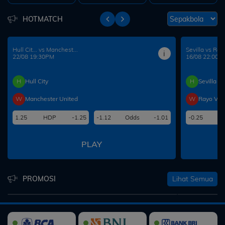
HOTMATCH
Hull Cit... vs Manchest...
Sevilla vs Rayo
i
22/08 19:30PM
16/08 22:00P
H
Hull City
H
Sevilla
W
Manchester United
W
Rayo Val
1.25
HDP
-1.25
-1.12
Odds
-1.01
-0.25
H
PLAY
Lihat Semua
PROMOSI